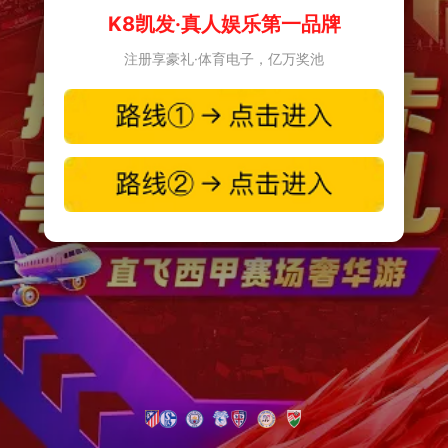
K8凯发·真人娱乐第一品牌
注册享豪礼·体育电子，亿万奖池