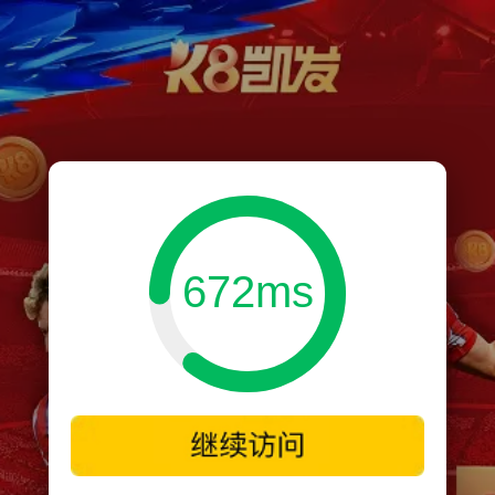
672ms